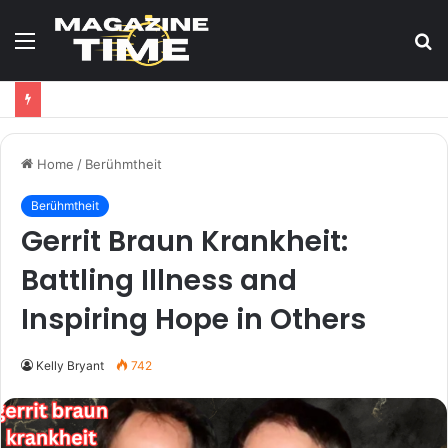
Menu
S
fo
Home
/
Berühmtheit
Berühmtheit
Gerrit Braun Krankheit:
Battling Illness and
Inspiring Hope in Others
Kelly Bryant
742