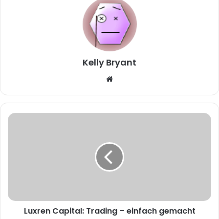
Kelly Bryant
W
e
b
s
i
t
e
Luxren Capital: Trading – einfach gemacht