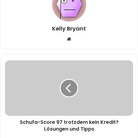
Kelly Bryant
W
e
b
s
i
t
e
Schufa-Score 97 trotzdem kein Kredit?
Lösungen und Tipps