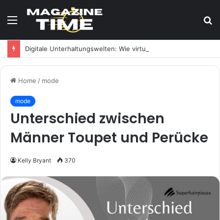
Menu
S
fo
Digitale Unterhaltungswelten: Wie virtuelle Casinos den heimischen Lebensstil transformieren
Home
/
mode
mode
Unterschied zwischen
Männer Toupet und Perücke
Kelly Bryant
370