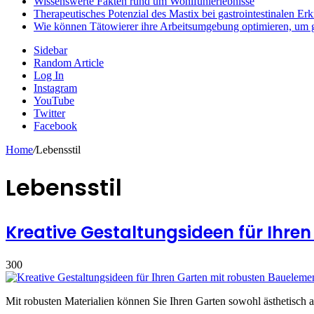
Wissenswerte Fakten rund um Wohlfühlerlebnisse
Therapeutisches Potenzial des Mastix bei gastrointestinalen E
Wie können Tätowierer ihre Arbeitsumgebung optimieren, um 
Sidebar
Random Article
Log In
Instagram
YouTube
Twitter
Facebook
Home
/
Lebensstil
Lebensstil
Kreative Gestaltungsideen für Ihre
300
Mit robusten Materialien können Sie Ihren Garten sowohl ästhetisch 