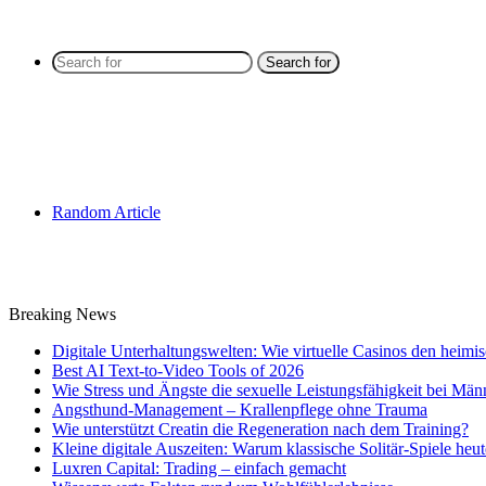
Search for
Random Article
Breaking News
Digitale Unterhaltungswelten: Wie virtuelle Casinos den heimis
Best AI Text-to-Video Tools of 2026
Wie Stress und Ängste die sexuelle Leistungsfähigkeit bei Män
Angsthund-Management – Krallenpflege ohne Trauma
Wie unterstützt Creatin die Regeneration nach dem Training?
Kleine digitale Auszeiten: Warum klassische Solitär-Spiele heut
Luxren Capital: Trading – einfach gemacht